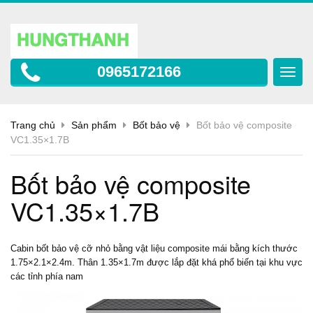
0965172166
Toggl
navig
Trang chủ
Sản phẩm
Bốt bảo vệ
Bốt bảo vệ composite
VC1.35×1.7B
Bốt bảo vệ composite
VC1.35×1.7B
Cabin
bốt bảo vệ
cỡ nhỏ bằng vật liệu composite mái bằng kích thước
1.75×2.1×2.4m. Thân 1.35×1.7m được lắp đặt khá phổ biến tại khu vực
các tỉnh phía nam