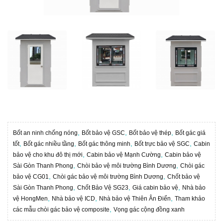
,
,
,
Bốt an ninh chống nóng
Bốt bảo vệ GSC
Bốt bảo vệ thép
Bốt gác giá
,
,
,
,
tốt
Bốt gác nhiều tầng
Bốt gác thông minh
Bốt trực bảo vệ SGC
Cabin
,
,
bảo vệ cho khu đô thị mới
Cabin bảo vệ Mạnh Cường
Cabin bảo vệ
,
,
Sài Gòn Thanh Phong
Chòi bảo vệ môi trường Bình Dương
Chòi gác
,
,
bảo vệ CG01
Chòi gác bảo vệ môi trường Bình Dương
Chốt bảo vệ
,
,
,
Sài Gòn Thanh Phong
Chốt Bảo Vệ SG23
Giá cabin bảo vệ
Nhà bảo
,
,
,
vệ HongMen
Nhà bảo vệ ICD
Nhà bảo vệ Thiên Ân Điển
Tham khảo
,
các mẫu chòi gác bảo vệ composite
Vọng gác cộng đồng xanh