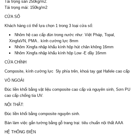
Tải trọng sàn 250kg/m2.
Tải trọng mái: 150kg/m2
CỬA SỔ
Khách hàng có thể lựa chọn 1 trong 3 loại cửa sổ:
Nhôm hệ cao cấp đùn trong nước như: Việt Pháp, Topal,
XingfaVN, PMA.. kính cường lực 8mm
Nhôm Xingfa nhập khẩu kính hộp hút chân không 16mm
Nhôm Xingfa nhập khẩu kính hộp Low -E dầy 16mm
CỬA CHÍNH
Composite, kính cường lực 5ly phía trên, khoá tay gạt Hafele cao cấp
VỎ NGOÀI
Đúc liền khối bằng vật liệu composite cao cấp và nguyên sinh, Sơn PU
cao cấp chống tia UV.
NỘI THẤT:
Đúc liền khối bằng composite nguyên sinh.
Bàn làm việc gắn tường bằng gỗ trang trại: tiêu chuẩn nội thất AAA
HỆ THỐNG ĐIỆN