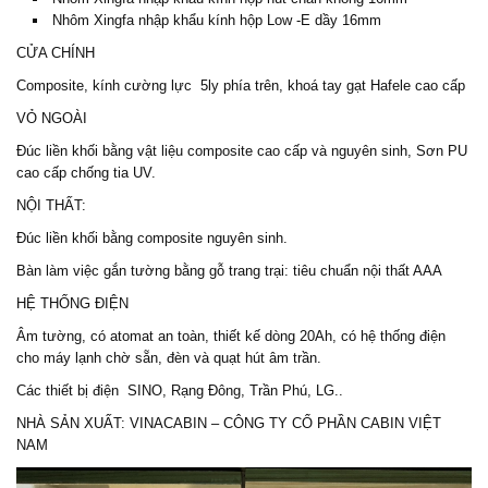
Nhôm Xingfa nhập khẩu kính hộp Low -E dầy 16mm
CỬA CHÍNH
Composite, kính cường lực 5ly phía trên, khoá tay gạt Hafele cao cấp
VỎ NGOÀI
Đúc liền khối bằng vật liệu composite cao cấp và nguyên sinh, Sơn PU
cao cấp chống tia UV.
NỘI THẤT:
Đúc liền khối bằng composite nguyên sinh.
Bàn làm việc gắn tường bằng gỗ trang trại: tiêu chuẩn nội thất AAA
HỆ THỐNG ĐIỆN
Âm tường, có atomat an toàn, thiết kế dòng 20Ah, có hệ thống điện
cho máy lạnh chờ sẵn, đèn và quạt hút âm trần.
Các thiết bị điện SINO, Rạng Đông, Trần Phú, LG..
NHÀ SẢN XUẤT: VINACABIN – CÔNG TY CỔ PHẦN CABIN VIỆT
NAM