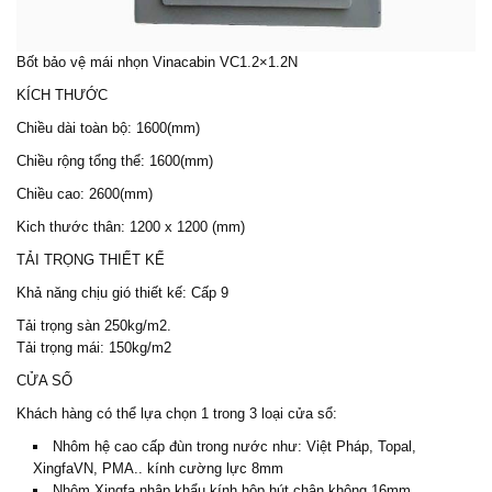
Bốt bảo vệ
mái nhọn Vinacabin VC1.2×1.2N
KÍCH THƯỚC
Chiều dài toàn bộ: 1600(mm)
Chiều rộng tổng thể: 1600(mm)
Chiều cao: 2600(mm)
Kich thước thân: 1200 x 1200 (mm)
TẢI TRỌNG THIẾT KẾ
Khả năng chịu gió thiết kế: Cấp 9
Tải trọng sàn 250kg/m2.
Tải trọng mái: 150kg/m2
CỬA SỔ
Khách hàng có thể lựa chọn 1 trong 3 loại cửa sổ:
Nhôm hệ cao cấp đùn trong nước như: Việt Pháp, Topal,
XingfaVN, PMA.. kính cường lực 8mm
Nhôm Xingfa nhập khẩu kính hộp hút chân không 16mm