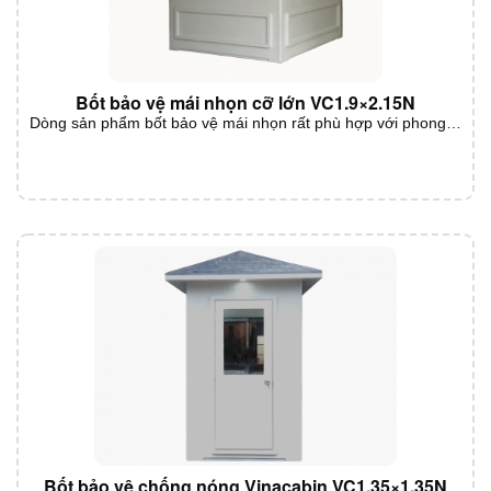
Bốt bảo vệ mái nhọn cỡ lớn VC1.9×2.15N
Dòng sản phẩm bốt bảo vệ mái nhọn rất phù hợp với phong…
Bốt bảo vệ chống nóng Vinacabin VC1.35×1.35N