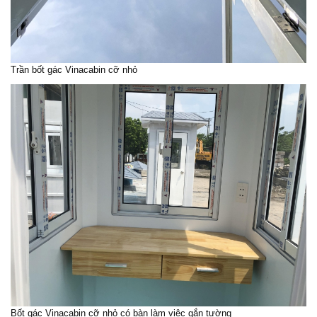
Trần
bốt gác
Vinacabin cỡ nhỏ
Bốt gác
Vinacabin cỡ nhỏ có bàn làm việc gắn tường