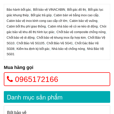
,
,
,
Bảo hành bốt gác
Bốt bảo vệ VINACABIN
Bốt gác đô thị
Bốt gác lục
,
,
,
giác khung thép
Bốt gác trả góp
Cabin bán vé bằng inox cao cấp
,
,
Cabin bảo vệ inox kính cong cao cấp cỡ lớn
Cabin bảo vệ vuông
,
,
Cabin bốt thu phí giao thông
Cabin nhà bảo vệ có xe kéo di động
Chòi
,
,
gác bảo vệ khu đô thị hình lục giác
Chốt bảo vệ composite chống nóng
,
,
Chốt bảo vệ di động
Chốt bảo vệ khung inox ốp hợp kim
Chốt Bảo Vệ
,
,
,
SG10
Chốt Bảo Vệ SG105
Chốt Bảo Vệ SG41
Chốt Gác Bảo Vệ
,
,
,
SG08
Kiểm tra định kỳ bốt gác
Nhà bảo vệ chống nóng
Nhà Bảo Vệ
SG01
Mua hàng gọi
0965172166
Danh mục sản phẩm
Bốt bảo vệ