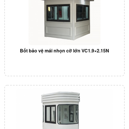
Bốt bảo vệ mái nhọn cỡ lớn VC1.9×2.15N