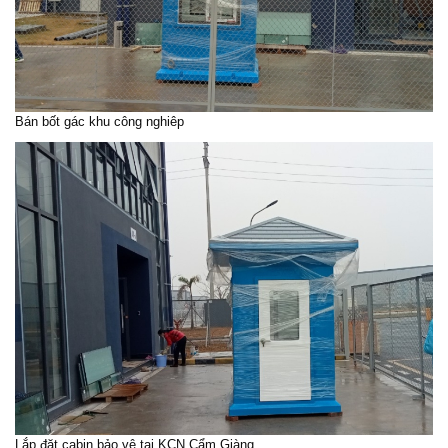
Bán bốt gác khu công nghiêp
Lắp đặt cabin bảo vệ tại KCN Cẩm Giàng