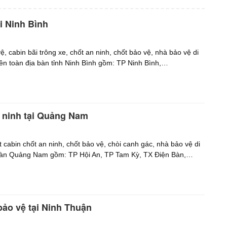
i Ninh Bình
ệ, cabin bãi trông xe, chốt an ninh, chốt bảo vệ, nhà bảo vệ di
rên toàn địa bàn tỉnh Ninh Bình gồm: TP Ninh Bình,…
n ninh tại Quảng Nam
 cabin chốt an ninh, chốt bảo vệ, chòi canh gác, nhà bảo vệ di
a bàn Quảng Nam gồm: TP Hội An, TP Tam Kỳ, TX Điện Bàn,…
bảo vệ tại Ninh Thuận