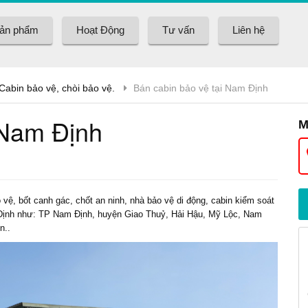
ản phẩm
Hoạt Động
Tư vấn
Liên hệ
 Cabin bảo vệ, chòi bảo vệ.
Bán cabin bảo vệ tại Nam Định
 Nam Định
M
ốt canh gác, chốt an ninh, nhà bảo vệ di động, cabin kiểm soát
m Định như: TP Nam Định, huyện Giao Thuỷ, Hải Hậu, Mỹ Lộc, Nam
n..