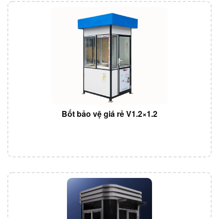
Bốt bảo vệ giá rẻ V1.2×1.2