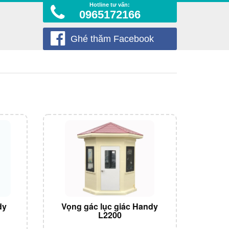
Hotline tư vấn:
0965172166
Ghé thăm Facebook
dy
Vọng gác lục giác Handy
L2200