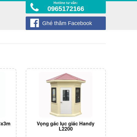
Hotline tư vấn:
0965172166
Ghé thăm Facebook
3x3m
Vọng gác lục giác Handy
L2200