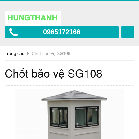
0965172166
Toggl
navig
Trang chủ
Chốt bảo vệ SG108
Chốt bảo vệ SG108