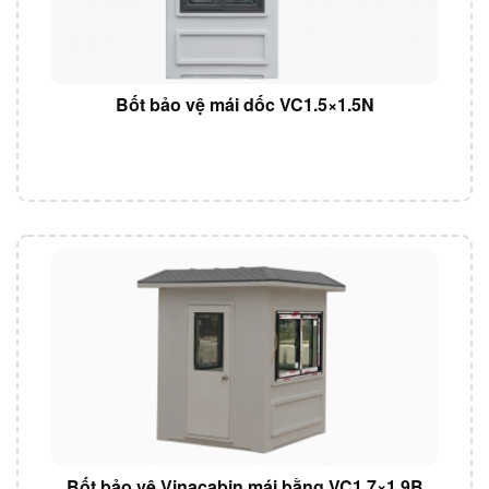
Bốt bảo vệ mái dốc VC1.5×1.5N
Bốt bảo vệ Vinacabin mái bằng VC1.7×1.9B