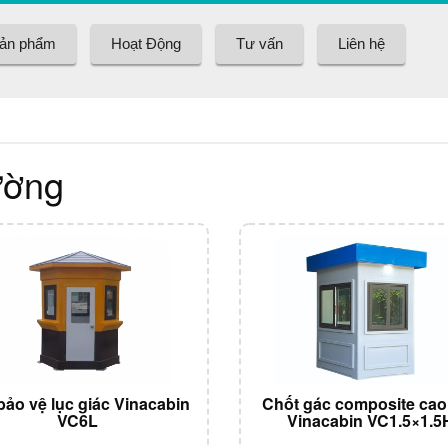
ản phẩm
Hoạt Động
Tư vấn
Liên hệ
ường
bảo vệ lục giác Vinacabin
Chốt gác composite cao
VC6L
Vinacabin VC1.5×1.5