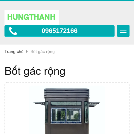
0965172166
Toggl
navig
Trang chủ
Bốt gác rộng
Bốt gác rộng