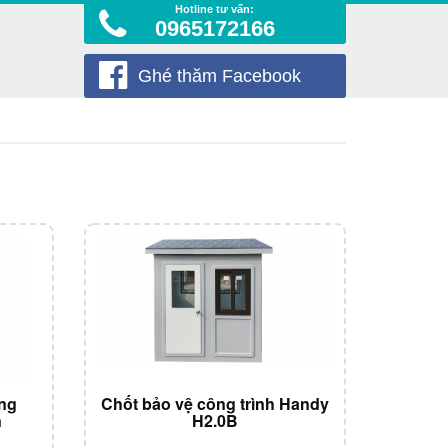
Hotline tư vấn:
0965172166
Ghé thăm Facebook
ằng
Chốt bảo vệ công trình Handy
n
H2.0B