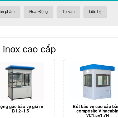
ản phẩm
Hoạt Động
Tư vấn
Liên hệ
 inox cao cấp
ọng gác bảo vệ giá rẻ
Bốt bảo vệ cao cấp b
B1.2×1.5
composite Vinacabi
VC1.5×1.7H