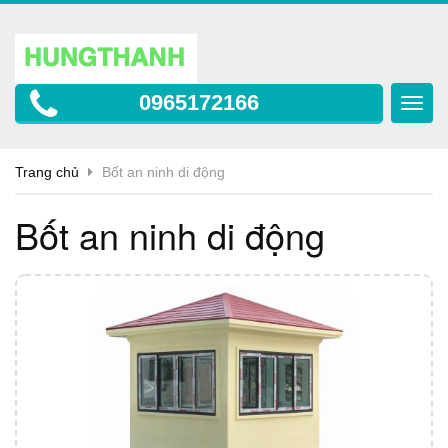
0965172166
Toggl
navig
Trang chủ
Bốt an ninh di động
Bốt an ninh di động